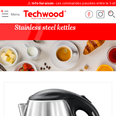
⚠️
Info livraison
: Les commandes passées entre le 5 et le 2
Menu
Stainless steel kettles