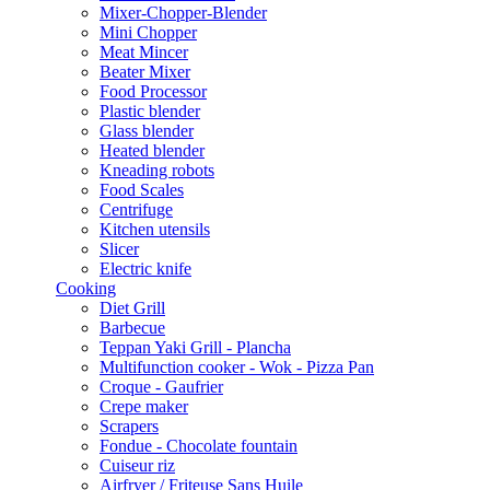
Mixer-Chopper-Blender
Mini Chopper
Meat Mincer
Beater Mixer
Food Processor
Plastic blender
Glass blender
Heated blender
Kneading robots
Food Scales
Centrifuge
Kitchen utensils
Slicer
Electric knife
Cooking
Diet Grill
Barbecue
Teppan Yaki Grill - Plancha
Multifunction cooker - Wok - Pizza Pan
Croque - Gaufrier
Crepe maker
Scrapers
Fondue - Chocolate fountain
Cuiseur riz
Airfryer / Friteuse Sans Huile