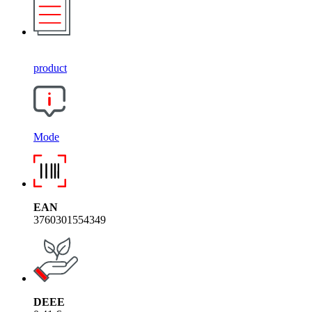
product
Mode
EAN
3760301554349
DEEE