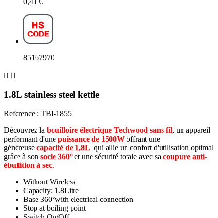
0,41 €
85167970


1.8L stainless steel kettle
Reference : TBI-1855
Découvrez la
bouilloire électrique Techwood sans fil
, un appareil
performant d'une
puissance de 1500W
offrant une
généreuse
capacité de 1,8L
, qui allie un confort d'utilisation optimal
grâce à son
socle 360°
et une sécurité totale avec sa
coupure anti-
ébullition à sec
.
Without
Wireless
Capacity:
1.8Litre
Base
360°with electrical connection
Stop
at boiling point
Switch
On/Off