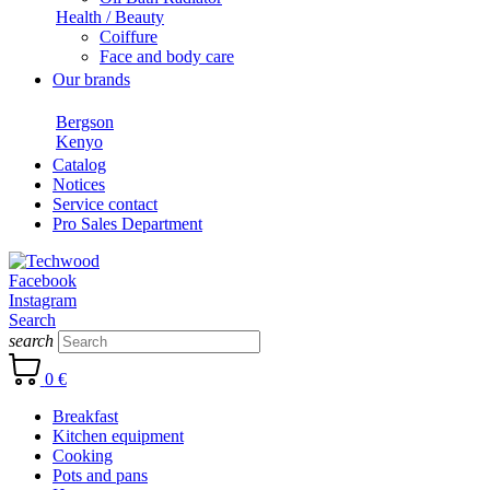
Health / Beauty
Coiffure
Face and body care
Our brands
Bergson
Kenyo
Catalog
Notices
Service contact
Pro Sales Department
Facebook
Instagram
Search
search
0 €
Breakfast
Kitchen equipment
Cooking
Pots and pans