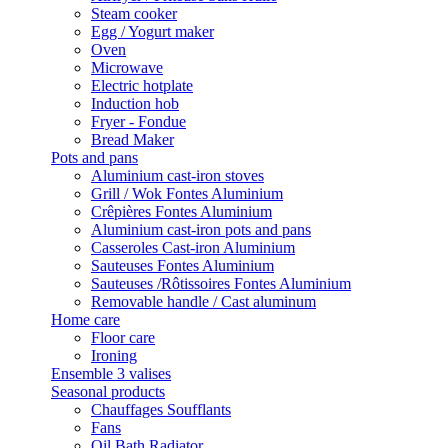
Steam cooker
Egg / Yogurt maker
Oven
Microwave
Electric hotplate
Induction hob
Fryer - Fondue
Bread Maker
Pots and pans
Aluminium cast-iron stoves
Grill / Wok Fontes Aluminium
Crêpières Fontes Aluminium
Aluminium cast-iron pots and pans
Casseroles Cast-iron Aluminium
Sauteuses Fontes Aluminium
Sauteuses /Rôtissoires Fontes Aluminium
Removable handle / Cast aluminum
Home care
Floor care
Ironing
Ensemble 3 valises
Seasonal products
Chauffages Soufflants
Fans
Oil Bath Radiator