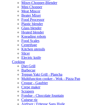
Mixer-Chopper-Blender
Mini Chopper
Meat Mincer
Beater Mixer
Food Processor
Plastic blender
Glass blender
Heated blender
Kneading robots
Food Scales
Centrifuge
Kitchen utensils
Slicer
Electric knife
Cooking
Diet Grill
Barbecue
Teppan Yaki Grill - Plancha
Multifunction cooker - Wok - Pizza Pan
Croque - Gaufrier
Crepe maker
Scrapers
Fondue - Chocolate fountain
Cuiseur riz
Airfryer / Friteuse Sans Huile