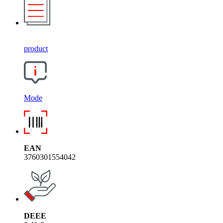
product
Mode
EAN
3760301554042
DEEE