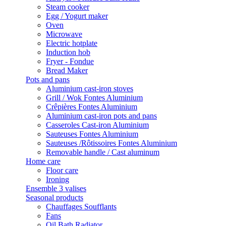
Steam cooker
Egg / Yogurt maker
Oven
Microwave
Electric hotplate
Induction hob
Fryer - Fondue
Bread Maker
Pots and pans
Aluminium cast-iron stoves
Grill / Wok Fontes Aluminium
Crêpières Fontes Aluminium
Aluminium cast-iron pots and pans
Casseroles Cast-iron Aluminium
Sauteuses Fontes Aluminium
Sauteuses /Rôtissoires Fontes Aluminium
Removable handle / Cast aluminum
Home care
Floor care
Ironing
Ensemble 3 valises
Seasonal products
Chauffages Soufflants
Fans
Oil Bath Radiator