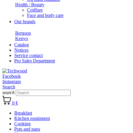
Health / Beauty
Coiffure
Face and body care
Our brands
Bergson
Kenyo
Catalog
Notices
Service contact
Pro Sales Department
Facebook
Instagram
Search
search
0 €
Breakfast
Kitchen equipment
Cooking
Pots and pans