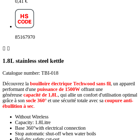
0,41 €
85167970


1.8L stainless steel kettle
Catalogue number: TBI-018
Découvrez la
bouilloire électrique Techwood sans fil
, un appareil
performant d'une
puissance de 1500W
offrant une
généreuse
capacité de 1,8L
, qui allie un confort d'utilisation optimal
grâce à son
socle 360°
et une sécurité totale avec sa
coupure anti-
ébullition à sec
.
Without
Wireless
Capacity:
1.8Litre
Base
360°with electrical connection
Stop
automatic shut-off when water boils
Boil-dry safety cut-out