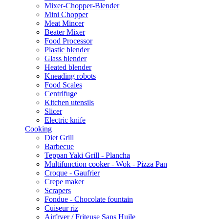
Mixer-Chopper-Blender
Mini Chopper
Meat Mincer
Beater Mixer
Food Processor
Plastic blender
Glass blender
Heated blender
Kneading robots
Food Scales
Centrifuge
Kitchen utensils
Slicer
Electric knife
Cooking
Diet Grill
Barbecue
Teppan Yaki Grill - Plancha
Multifunction cooker - Wok - Pizza Pan
Croque - Gaufrier
Crepe maker
Scrapers
Fondue - Chocolate fountain
Cuiseur riz
Airfryer / Friteuse Sans Huile