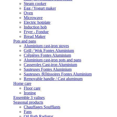
Steam cooker
Egg / Yogurt maker
Oven
Microwave
Electric hotplate
Induction hob
Fryer - Fondue
Bread Maker
Pots and pans
Aluminium cast-iron stoves
Grill / Wok Fontes Aluminium
Crêpières Fontes Aluminium
Aluminium cast-iron pots and pans
Casseroles Cast-iron Aluminium
Sauteuses Fontes Aluminium
Sauteuses /Rôtissoires Fontes Aluminium
Removable handle / Cast aluminum
Home care
Floor care
Ironing
Ensemble 3 valises
Seasonal products
Chauffages Soufflants
Fans
Oil Bath Radiator