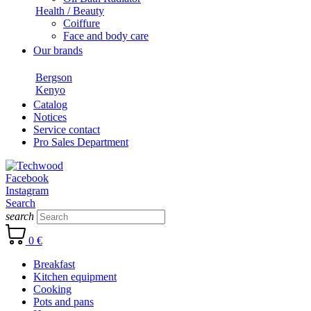
Health / Beauty
Coiffure
Face and body care
Our brands
Bergson
Kenyo
Catalog
Notices
Service contact
Pro Sales Department
Facebook
Instagram
Search
search
0 €
Breakfast
Kitchen equipment
Cooking
Pots and pans