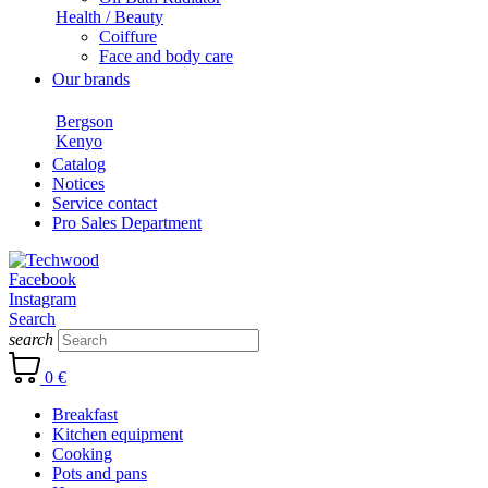
Health / Beauty
Coiffure
Face and body care
Our brands
Bergson
Kenyo
Catalog
Notices
Service contact
Pro Sales Department
Facebook
Instagram
Search
search
0 €
Breakfast
Kitchen equipment
Cooking
Pots and pans