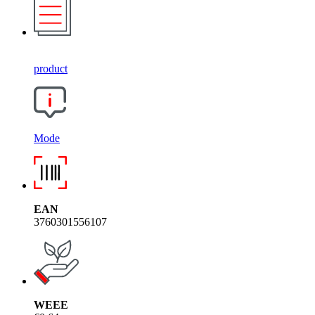
product
Mode
EAN
3760301556107
WEEE