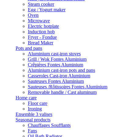
Steam cooker
Egg / Yogurt maker
Oven
Microwave
Electric hotplate
Induction hob
Fryer - Fondue
Bread Maker
Pots and pans
Aluminium cast-iron stoves
Grill / Wok Fontes Aluminium
Crêpières Fontes Aluminium
Aluminium cast-iron pots and pans
Casseroles Cast-iron Aluminium
Sauteuses Fontes Aluminium
Sauteuses /Rôtissoires Fontes Aluminium
Removable handle / Cast aluminum
Home care
Floor care
Ironing
Ensemble 3 valises
Seasonal products
Chauffages Soufflants
Fans
Oil Bath Radiator