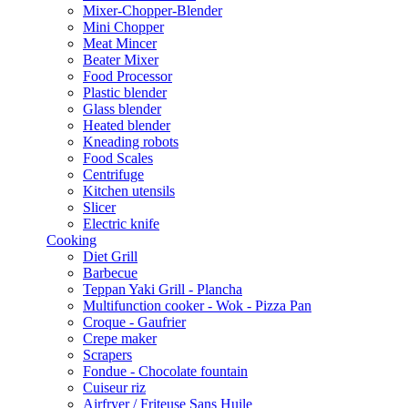
Mixer-Chopper-Blender
Mini Chopper
Meat Mincer
Beater Mixer
Food Processor
Plastic blender
Glass blender
Heated blender
Kneading robots
Food Scales
Centrifuge
Kitchen utensils
Slicer
Electric knife
Cooking
Diet Grill
Barbecue
Teppan Yaki Grill - Plancha
Multifunction cooker - Wok - Pizza Pan
Croque - Gaufrier
Crepe maker
Scrapers
Fondue - Chocolate fountain
Cuiseur riz
Airfryer / Friteuse Sans Huile