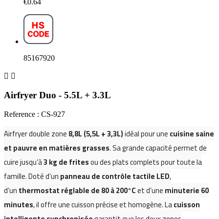
€0.64
85167920


Airfryer Duo - 5.5L + 3.3L
Reference : CS-927
Airfryer double zone
8,8
L
(5,5L + 3,3L)
idéal pour une
cuisine saine
et pauvre en matières grasses
. Sa grande capacité permet de
cuire jusqu’à
3 kg de frites
ou des plats complets pour toute la
famille. Doté d’un
panneau de contrôle tactile LED
,
d’un
thermostat réglable de 80 à 200°C
et d’une
minuterie 60
minutes
, il offre une cuisson précise et homogène. La
cuisson
intelligente synchronisée
garantit que les deux zones