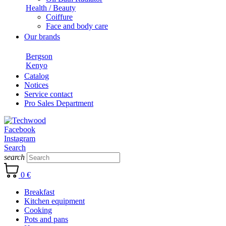
Health / Beauty
Coiffure
Face and body care
Our brands
Bergson
Kenyo
Catalog
Notices
Service contact
Pro Sales Department
Facebook
Instagram
Search
search
0 €
Breakfast
Kitchen equipment
Cooking
Pots and pans