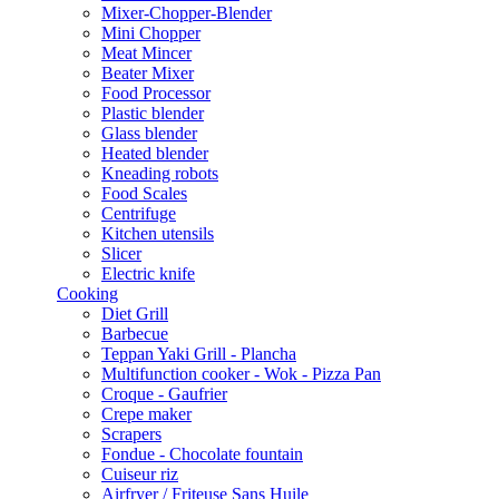
Mixer-Chopper-Blender
Mini Chopper
Meat Mincer
Beater Mixer
Food Processor
Plastic blender
Glass blender
Heated blender
Kneading robots
Food Scales
Centrifuge
Kitchen utensils
Slicer
Electric knife
Cooking
Diet Grill
Barbecue
Teppan Yaki Grill - Plancha
Multifunction cooker - Wok - Pizza Pan
Croque - Gaufrier
Crepe maker
Scrapers
Fondue - Chocolate fountain
Cuiseur riz
Airfryer / Friteuse Sans Huile