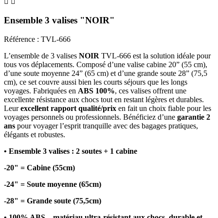


Ensemble 3 valises "NOIR"
Référence : TVL-666
L’ensemble de 3 valises
NOIR
TVL-666 est la solution idéale pour
tous vos déplacements. Composé d’une valise cabine 20” (55 cm),
d’une soute moyenne 24” (65 cm) et d’une grande soute 28” (75,5
cm), ce set couvre aussi bien les courts séjours que les longs
voyages. Fabriquées en
ABS 100%
, ces valises offrent une
excellente résistance aux chocs tout en restant légères et durables.
Leur
excellent rapport qualité/prix
en fait un choix fiable pour les
voyages personnels ou professionnels. Bénéficiez d’une
garantie 2
ans
pour voyager l’esprit tranquille avec des bagages pratiques,
élégants et robustes.
•
Ensemble 3 valises : 2 soutes + 1 cabine
-20" = Cabine (55cm)
-24" = Soute moyenne (65cm)
-28" = Grande soute (75,5cm)
• 100% ABS – matériau ultra-résistant aux chocs, durable et