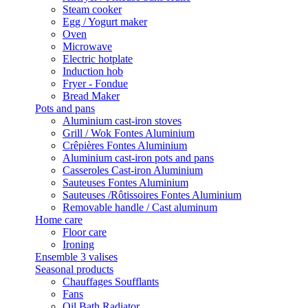
Steam cooker
Egg / Yogurt maker
Oven
Microwave
Electric hotplate
Induction hob
Fryer - Fondue
Bread Maker
Pots and pans
Aluminium cast-iron stoves
Grill / Wok Fontes Aluminium
Crêpières Fontes Aluminium
Aluminium cast-iron pots and pans
Casseroles Cast-iron Aluminium
Sauteuses Fontes Aluminium
Sauteuses /Rôtissoires Fontes Aluminium
Removable handle / Cast aluminum
Home care
Floor care
Ironing
Ensemble 3 valises
Seasonal products
Chauffages Soufflants
Fans
Oil Bath Radiator