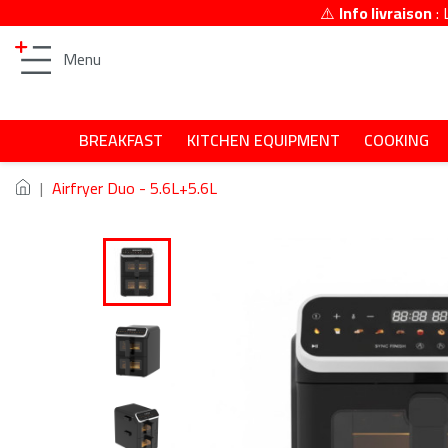
⚠️
Info livraison
: 
Menu
BREAKFAST
KITCHEN EQUIPMENT
COOKING
Airfryer Duo - 5.6L+5.6L