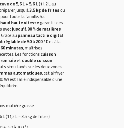
uve de 5,6 L + 5,6 L
(11,2 L au
 préparer jusqu’à
3,5 kg de frites
ou
pour toute la famille. Sa
 chaud haute vitesse
garantit des
s avec
jusqu’à 80 % de matières
. Grâce au
panneau tactile digital
 réglable de 50 à 200 °C
et à la
 60 minutes
, maîtrisez
ecettes. Les fonctions
cuisson
hronisée
et
double cuisson
ats simultanés sur les deux zones.
ammes automatiques
, cet airfryer
 W) est l’allié indispensable d’une
équilibrée.
sans matière grasse
6 L (11,2 L ~ 3,5 kg de frites)
le : 50 à 200 °C