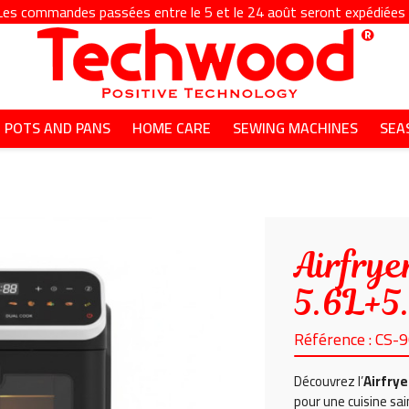
Les commandes passées entre le 5 et le 24 août seront expédiées à
POTS AND PANS
HOME CARE
SEWING MACHINES
SEA
Airfrye
5.6L+5
Référence : CS-
Découvrez l’
Airfry
pour une cuisine sai