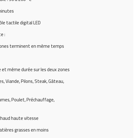
minutes
e tactile digital LED
e :
 zones terminent en même temps
et même durée sur les deux zones
tes, Viande, Pilons, Steak, Gâteau,
umes, Poulet, Préchauffage,
 chaud haute vitesse
atières grasses en moins