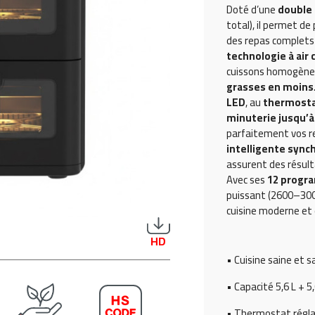
Doté d’une
double c
total), il permet de
des repas complets 
technologie à air
cuissons homogène
grasses en moins
LED
, au
thermostat
minuterie jusqu’à
parfaitement vos r
intelligente sync
assurent des résult
Avec ses
12 progr
puissant (2600–3000
cuisine moderne et 
HD
• Cuisine saine et 
• Capacité 5,6 L + 5,
• Thermostat réglab