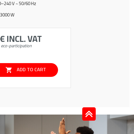
20–240 V ~ 50/60 Hz
–3000 W
 €
INCL. VAT
 eco-participation
ADD TO CART
shopping_cart